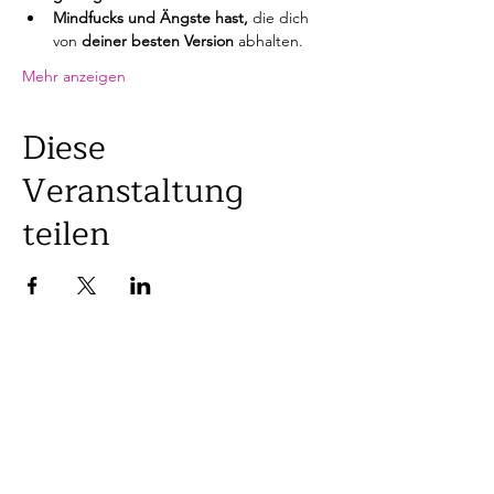
Mindfucks und Ängste hast, 
die dich 
von
 deiner besten Version 
abhalten.
Mehr anzeigen
Diese
Veranstaltung
teilen
KONTAKT
Vanessa Kellenberger
Gedanken Expertin
Online & Live in Uster ZH | Schweiz
info@vanessakellenberger.com