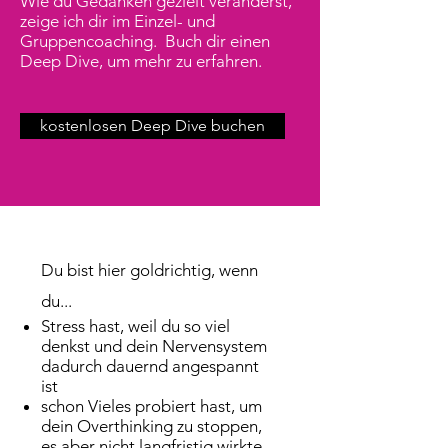
Wie du Gedanken gezielt veränderst,
zeige ich dir im Einzel- und
Gruppencoaching. Buch dir einen
Deep Dive, um mehr zu erfahren.
kostenlosen Deep Dive buchen
​Du bist hier goldrichtig, wenn
du...
Stress hast, weil du so viel
denkst und dein Nervensystem
dadurch dauernd angespannt
ist
schon Vieles probiert hast, um
dein Overthinking zu stoppen,
es aber nicht langfristig wirkte