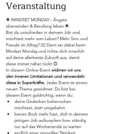
Veranstaltung
🌟 MINDSET MONDAY - Ängste 
überwinden & Berufung leben 🌟
Bist du unzufrieden in deinem Job und 
möchtest mehr vom Leben? Mehr Sinn und 
Freude im Alltag? 😶‍🌫️ Dann sei dabei beim 
Mindset Monday und richte dich innerlich 
auf deine allerbeste Zukunft aus, damit 
diese immer näher rückt 🙃
In diesem Online-Event 
widmen wir uns 
den inneren Limitationen und verwandeln 
diese in Superkräfte
. Jeder Event ist einem 
neuen Thema gewidmet. Du bist bei 
diesem Event goldrichtig, wenn du:
deine Gedanken beherrschen 
möchtest, statt umgekehrt
keinen Bock mehr hast, dich in deinem 
jetzigen Job aufzuopfern bzw. ständig 
nur auf das Wochenende zu warten
endlich einer sinnvollen Tätigkeit 