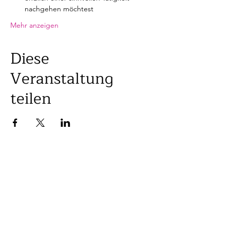
nachgehen möchtest
Mehr anzeigen
Diese
Veranstaltung
teilen
KONTAKT
Vanessa Kellenberger
Gedanken Expertin
Online & Live in Uster ZH | Schweiz
info@vanessakellenberger.com