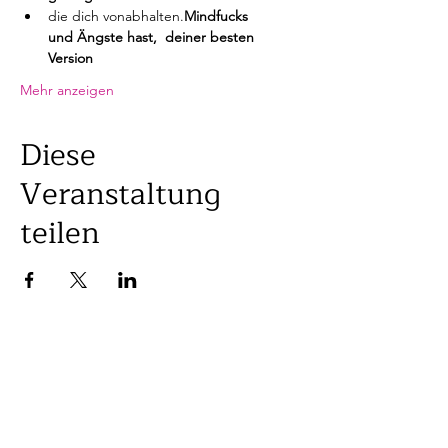
die dich von
abhalten.
Mindfucks 
und Ängste hast, 
 deiner besten 
Version 
Mehr anzeigen
Diese
Veranstaltung
teilen
KONTAKT
Vanessa Kellenberger
Gedanken Expertin
Online & Live in Uster ZH | Schweiz